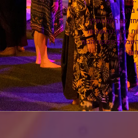
בהן..
ביחד עם השבט שלך.
ת אבותינו ואמהות
השבט היה מקור הכוח.
וק.