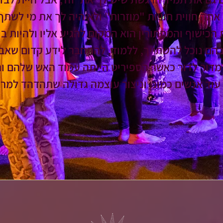
אתה חווית חוויות "מוזרות" ולא היה לך את מי לשתף 
הכישוף והמסתורין הוא המקום להגיע אליו ולהיות 
בהם נוכל להשתייך, ללמוד, להתחבר לידע קדום שאבו
ו מדור לדור כאשר הספיריט הייתה עמוד האש שלהם ו
 עוד אנשים כמונו וניצור עוצמה גדולה שתהדהד למרח