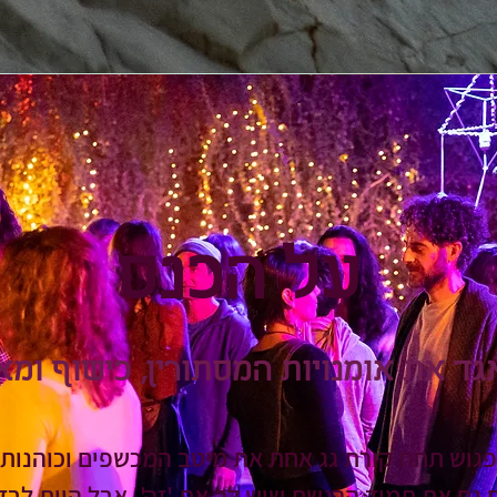
על הכנס
ד את אומנויות המסתורין, כישוף ומאג
גוש תחת קורת גג אחת את מיטב המכשפים וכוהנות
 גם את תמיד הרגשת שיש לך את 'זה', אבל היית לבד.