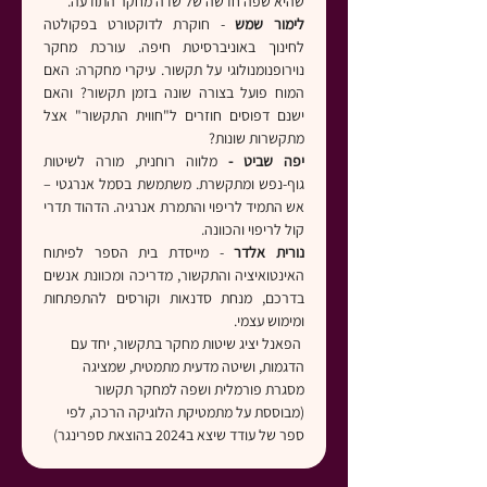
שהיא שפה חדשה של שדה מחקר התודעה.
לימור שמש
 - חוקרת לדוקטורט בפקולטה 
לחינוך באוניברסיטת חיפה. עורכת מחקר 
נוירופנומנולוגי על תקשור. עיקרי מחקרה: האם 
המוח פועל בצורה שונה בזמן תקשור? והאם 
ישנם דפוסים חוזרים ל"חווית התקשור" אצל 
מתקשרות שונות?
יפה שביט - 
מלווה רוחנית, מורה לשיטות 
גוף-נפש ומתקשרת. משתמשת בסמל אנרגטי – 
אש התמיד לריפוי והתמרת אנרגיה. הדהוד תדרי 
קול לריפוי והכוונה.
נורית אלדר 
- מייסדת בית הספר לפיתוח 
האינטואיציה והתקשור, מדריכה ומכוונת אנשים 
בדרכם, מנחת סדנאות וקורסים להתפתחות 
ומימוש עצמי.
 הפאנל יציג שיטות מחקר בתקשור, יחד עם 
הדגמות, ושיטה מדעית מתמטית, שמציגה 
מסגרת פורמלית ושפה למחקר תקשור 
(מבוססת על מתמטיקת הלוגיקה הרכה, לפי 
ספר של עודד שיצא ב2024 בהוצאת ספרינגר)