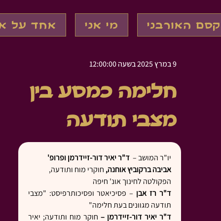
קסם האורבני
מי אני
אחד על א
9 במרץ 2025 בשעה 12:00:00
חלימה כמסע בין
מצבי תודעה
יו"ר המושב –  
ד"ר יאיר דור-זיידרמן ופרופ' 
אביבה ברקוביץ אוחנה,
 חוקרי מוח ותודעה, 
הפקולטה לחינוך אונ' חיפה
ד"ר רז אבן 
– פסיכיאטר ופסיכותרפיסט: "מצבי 
תודעה מגוונים בעת חלימה"
ד"ר יאיר דור-זיידרמן –
 חוקר מוח ותודעה; יאיר 