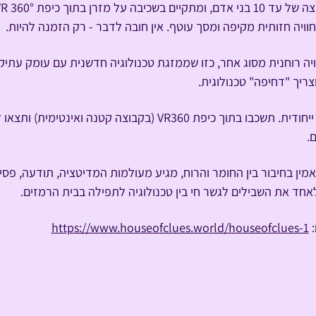
וויה חזותית מקיפה ומסך עוטף. אין חובה לדבר - רק הזמנה להיות.
יה רוחנית מסוג אחר, כזו שממזגת טכנולוגיה חדשנית עם עומק עתיק
ריך "דחיפה" טכנולוגית.
חווית Spirit Tech ייחודית. תשכבו בתוך כיפת VR360 (בקבוצה ק
.
אמין בחיבור בין החומר והרוח, מגיע מעולמות המדיטציה, תודעה, פסיכ
לאחד את השבילים לגשר חי בין טכנולוגיה לתפילה בבית הרמזים.
 
https://www.houseofclues.world/houseofclues-1