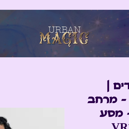
URBAN
ים |
- מרחב
 מסע