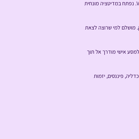
המסע אישי ונמשך כשעה בקבוצה של עד 10 בני אדם, ומתקיים בשכיבה על מזרן בתוך כיפת 360° VR. נפתח במדיטציה מונחית 
. מושלם למי שרוצה לצאת 
טנה ואינטימית) ותצאו למסע אישי מודרך אל תוך 
דליה, פיננסים, יזמות 