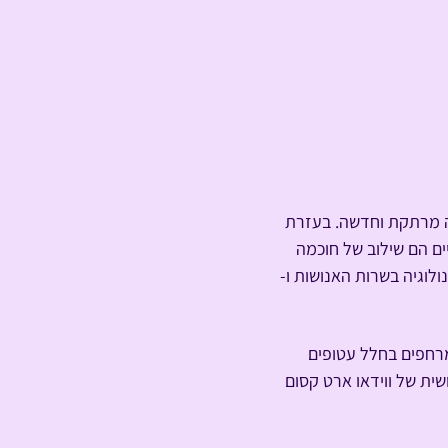
רה מרתקת וחדשה. בעזרת 
ים הם שילוב של חוכמה 
עתידנית המקיפה אותך מכל עבר. בית הרמזים מתרגל להיות Spirit Tech - טכנולוגיה בשרות האנושות ו- 
שוכבים ומרחפים בחלל עטופים 
ית של ווידאו ארט קסום 