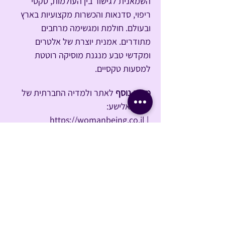
השמאנית לגישור בין העולמות, טקסי 
ריפוי, סדנאות והכשרות מקצועיות בארץ 
ובעולם. חולמת ומגשימה מרחבים 
מתודרים. אמנית יוצרת של אלטרים 
ומקדשי טבע מנגנת מוסיקה רוטטת 
למסעות טקסיים.
מידע נוסף
 לאתר ולמדיה החברתית של 
איילה אלישע: 
https://womanbeing.co.il
 | 
https://linktr.ee/ayalaelisha
 | 
https://www.facebook.com/ayala.elis
ha
 | 
https://www.youtube.com/@ayalaeli
sha
 | 
https://www.instagram.com/woman
being.by.ayala