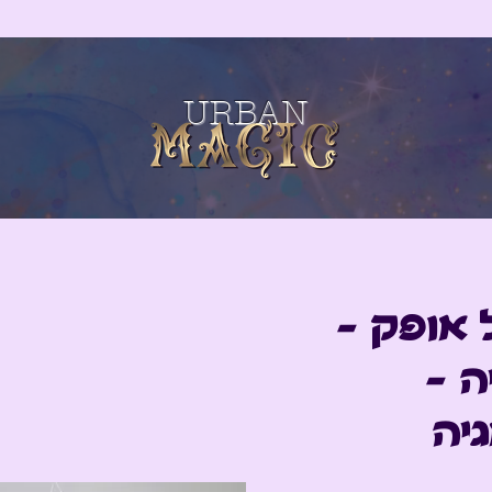
URBAN
 אופק -
ה -
יה